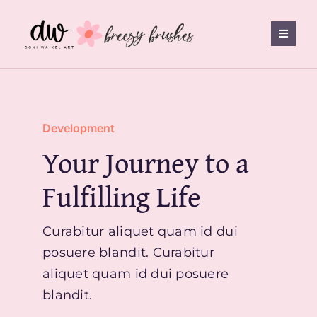
Skip
to
Toggle
content
Naviga
Shop
Development
Breezy Brushes
Your Journey to a
FAQ
Fulfilling Life
Freebies
Curabitur aliquet quam id dui
posuere blandit. Curabitur
aliquet quam id dui posuere
Contact
blandit.
0 items