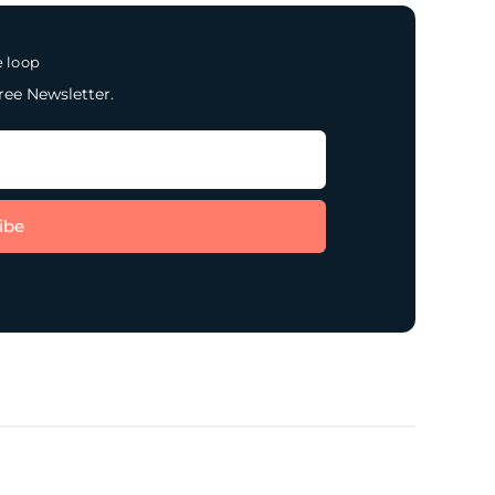
e loop
ree Newsletter.
ibe