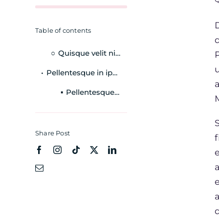
Table of contents
Quisque velit nisi, pretium ut lacinia in
Pellentesque in ipsum id orci porta dapibus.
Pellentesque in ipsum id orci porta dapibus.
Share Post
e