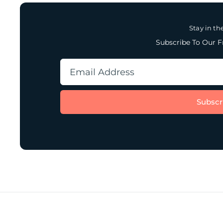
Stay in th
Subscribe To Our F
Subscr