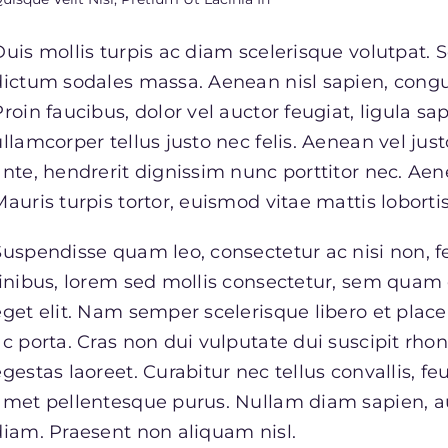
Duis mollis turpis ac diam scelerisque volutpat. S
dictum sodales massa. Aenean nisl sapien, congue
Proin faucibus, dolor vel auctor feugiat,
ligula sa
ullamcorper tellus justo nec felis. Aenean vel ju
ante, hendrerit dignissim nunc porttitor nec. Aene
Mauris turpis tortor, euismod vitae mattis lobortis
Suspendisse quam leo, consectetur ac nisi non, f
finibus, lorem sed mollis consectetur, sem quam 
eget elit. Nam semper scelerisque libero et pla
ac porta. Cras non dui vulputate dui suscipit rh
gestas laoreet. Curabitur nec tellus convallis, feug
amet pellentesque purus. Nullam diam sapien, au
diam. Praesent non aliquam nisl.