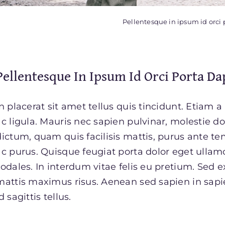
Pellentesque in ipsum id orci 
Pellentesque In Ipsum Id Orci Porta Da
In placerat sit amet tellus quis tincidunt. Etiam 
ac ligula. Mauris nec sapien pulvinar, molestie d
dictum, quam quis facilisis mattis, purus ante tem
ac purus. Quisque feugiat porta dolor eget ull
sodales. In interdum vitae felis eu pretium. Sed e
mattis maximus risus. Aenean sed sapien in sapie
d sagittis tellus.